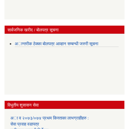
सार्वजनिक खरीद / बोलपत्र सूचना
अान्तरीक ठेक्का बोलपत्र आव्हान सम्बन्धी जरुरी सूचना
विधुतीय शुसासन सेवा
अा व २०७३/०७४ प्रथम किस्ताका लाभग्राहीहरु :
सेवा प्रवाह वडापत्र