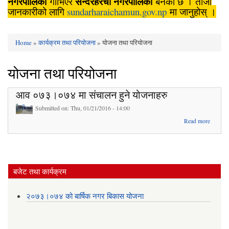
नगरपालिका
सुन्दरहरैँचा
नगरपालिका
गाभिएर
बनेको छ । ताजा
जानकारीको लागि
sundarharaichamun.gov.np
मा जानुहोस् ।
Home
»
कार्यक्रम तथा परियोजना
» योजना तथा परियोजना
You are here
योजना तथा परियोजना
आव ०७३।०७४ मा संचालन हुने योजनाहरु
Submitted on:
Thu, 01/21/2016 - 14:00
about
Read more
आव
०७३।
०७४ मा
संचालन
हुने
बजेट तथा कार्यक्रम
योजनाहरु
२०७३।०७४ को बार्षिक नगर बिकास योजना