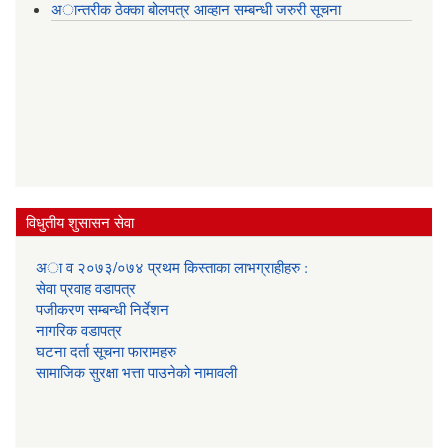
अान्तरीक ठेक्का बोलपत्र आव्हान सम्बन्धी जरुरी सूचना
विधुतीय शुसासन सेवा
अा व २०७३/०७४ प्रथम किस्ताका लाभग्राहीहरु :
सेवा प्रवाह वडापत्र
प‌जीकरण सम्बन्धी निर्देशन
नागरिक वडापत्र
घटना दर्ता सूचना फारामहरु
सामाजिक सुरक्षा भत्ता पाउनेको नामावली