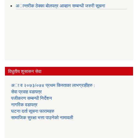
अान्तरीक ठेक्का बोलपत्र आव्हान सम्बन्धी जरुरी सूचना
विधुतीय शुसासन सेवा
अा व २०७३/०७४ प्रथम किस्ताका लाभग्राहीहरु :
सेवा प्रवाह वडापत्र
प‌जीकरण सम्बन्धी निर्देशन
नागरिक वडापत्र
घटना दर्ता सूचना फारामहरु
सामाजिक सुरक्षा भत्ता पाउनेको नामावली